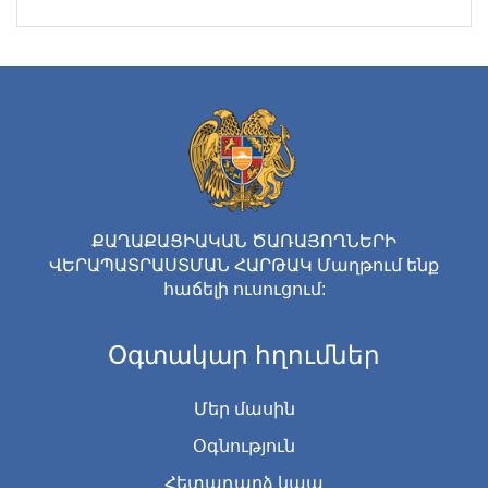
ՔԱՂԱՔԱՑԻԱԿԱՆ ԾԱՌԱՅՈՂՆԵՐԻ
ՎԵՐԱՊԱՏՐԱՍՏՄԱՆ ՀԱՐԹԱԿ Մաղթում ենք
հաճելի ուսուցում:
Օգտակար հղումներ
Մեր մասին
Օգնություն
Հետադարձ կապ